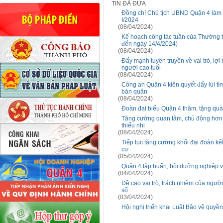
TIN ĐÃ ĐƯA
Đồng chí Chủ tịch UBND Quận 4 làm 
I/2024
(08/04/2024)
Kế hoạch công tác tuần của Thường 
đến ngày 14/4/2024)
(08/04/2024)
Đẩy mạnh tuyên truyền về vai trò, lợ
người cao tuổi
(08/04/2024)
Công an Quận 4 kiên quyết đẩy lùi tìn
bàn quận
(08/04/2024)
Đoàn đại biểu Quận 4 thăm, tặng quà
Tăng cường quan tâm, chủ động hơn n
thiếu nhi
(08/04/2024)
Tiếp tục tăng cường khối đại đoàn kết
cư
(05/04/2024)
Quận 4 tập huấn, bồi dưỡng nghiệp vụ
(04/04/2024)
Đề cao vai trò, trách nhiệm của ngườ
số
(03/04/2024)
Hội nghị triển khai Luật Bảo vệ quyền