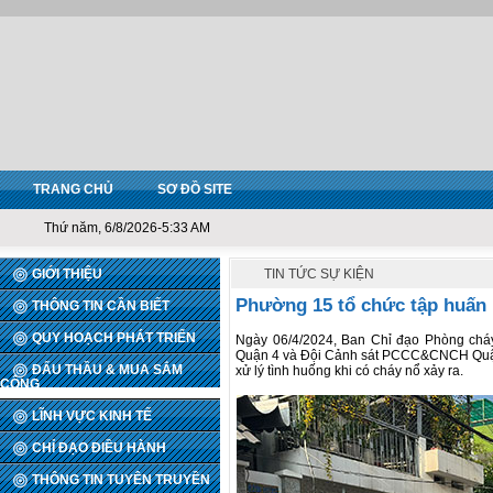
TRANG CHỦ
SƠ ĐỒ SITE
Thứ năm, 6/8/2026-5:33 AM
GIỚI THIỆU
TIN TỨC SỰ KIỆN
Phường 15 tổ chức tập huấn 
THÔNG TIN CẦN BIẾT
QUY HOẠCH PHÁT TRIỂN
Ngày 06/4/2024, Ban Chỉ đạo Phòng chá
Quận 4 và Đội Cảnh sát PCCC&CNCH Quận 4
ĐẤU THẦU & MUA SẮM
xử lý tình huống khi có cháy nổ xảy ra.
CÔNG
LĨNH VỰC KINH TẾ
CHỈ ĐẠO ĐIỀU HÀNH
THÔNG TIN TUYÊN TRUYỀN