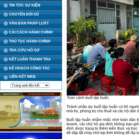
TIN TỨC SỰ KIỆN
CHUYỂN ĐỔI SỐ
VĂN BẢN PHÁP LUẬT
CẢI CÁCH HÀNH CHÍNH
THỦ TỤC HÀNH CHÍNH
TRA CỨU HỒ SƠ
KẾT LUẬN THANH TRA
KẾ HOẠCH CÔNG TÁC
LIÊN KẾT WEB
Toàn cảnh buổi tập huấn.
Thành phần dự buổi tập huấn có 60 người, 
nhà trọ, phòng trọ cho thuê và các hộ dân
Buổi tập huấn nhằm nhắc nhở toàn dân tr
doanh, các chủ hộ gia đình không bao giờ
đình được trang bị thêm kiến thức và trực
để dập tắt cháy nhỏ kịp thời không để lây l