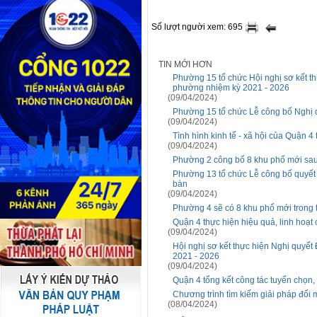
Số lượt người xem: 695
TIN MỚI HƠN
Phường 15 tổ chức Hội nghị sơ kết th
phường nhiệm kỳ 2021 - 2026
(09/04/2024)
Phường 15 tổ chức Lễ công bố Ngh
(09/04/2024)
Tình hình kinh tế - xã hội của Quận 
(09/04/2024)
Phường 2 công bố 8 khu phố mới sau
Phường 13 tổ chức Lễ công bố quyết đị
bàn
(09/04/2024)
Phường 4 sẽ có 8 khu phố mới trong t
Quận 4 thực hiện hiệu quả, linh hoạt
(09/04/2024)
Hội nghị sơ kết thực hiện Nghị quyết
2021 - 2026
(09/04/2024)
Quận 4 tổng kết công tác tuyển chọn
Chương trình tìm kiếm giải pháp đổi 
(08/04/2024)