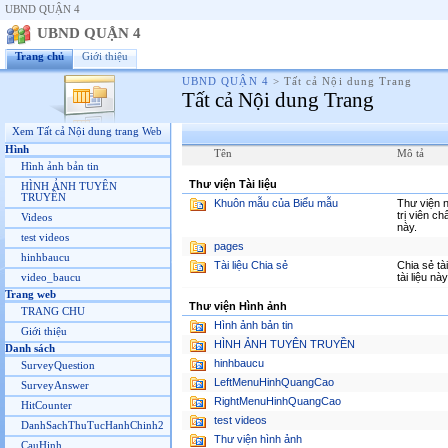
UBND QUẬN 4
UBND QUẬN 4
Trang chủ
Giới thiệu
UBND QUẬN 4
>
Tất cả Nội dung Trang
Tất cả Nội dung Trang
Xem Tất cả Nội dung trang Web
Hình
Tên
Mô tả
Hình ảnh bản tin
Thư viện Tài liệu
HÌNH ẢNH TUYÊN
TRUYỀN
Khuôn mẫu của Biểu mẫu
Thư viện n
trị viên c
Videos
này.
test videos
pages
hinhbaucu
Tài liệu Chia sẻ
Chia sẻ tà
tài liệu nà
video_baucu
Trang web
Thư viện Hình ảnh
TRANG CHU
Hình ảnh bản tin
Giới thiệu
HÌNH ẢNH TUYÊN TRUYỀN
Danh sách
hinhbaucu
SurveyQuestion
LeftMenuHinhQuangCao
SurveyAnswer
RightMenuHinhQuangCao
HitCounter
test videos
DanhSachThuTucHanhChinh2
Thư viện hình ảnh
CauHinh