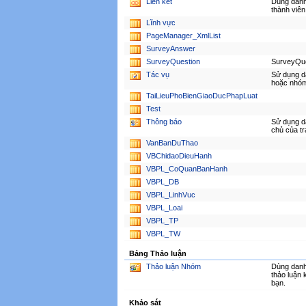
Liên kết
Dùng danh 
thành viên
Lĩnh vực
PageManager_XmlList
SurveyAnswer
SurveyQuestion
SurveyQu
Tác vụ
Sử dụng d
hoặc nhóm
TaiLieuPhoBienGiaoDucPhapLuat
Test
Thông báo
Sử dụng 
chủ của t
VanBanDuThao
VBChidaoDieuHanh
VBPL_CoQuanBanHanh
VBPL_DB
VBPL_LinhVuc
VBPL_Loai
VBPL_TP
VBPL_TW
Bảng Thảo luận
Thảo luận Nhóm
Dùng danh 
thảo luận
bạn.
Khảo sát