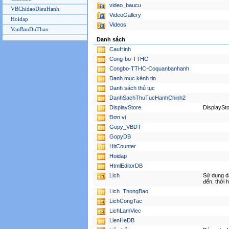
video_baucu
VBChidaoDieuHanh
VideoGallery
Hoidap
Videos
VanBanDuThao
Danh sách
CauHinh
Cong-bo-TTHC
Congbo-TTHC-Coquanbanhanh
Danh mục kênh tin
Danh sách thủ tục
DanhSachThuTucHanhChinh2
DisplayStore
DisplaySt
Đơn vị
Gopy_VBDT
GopyDB
HitCounter
Hoidap
HtmlEditorDB
Lịch
Sử dụng d
đến, thời 
Lich_ThongBao
LichCongTac
LichLamViec
LienHeDB